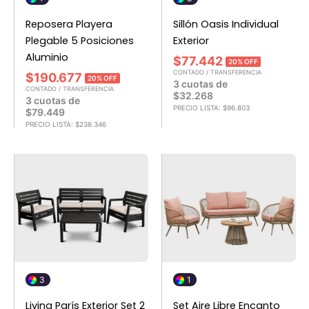
Reposera Playera
Sillón Oasis Individual
Plegable 5 Posiciones
Exterior
Aluminio
$
77.442
20% OFF
CONTADO / TRANSFERENCIA
$
190.677
20% OFF
3 cuotas de
CONTADO / TRANSFERENCIA
$
32.268
3 cuotas de
PRECIO LISTA:
$
96.803
$
79.449
PRECIO LISTA:
$
238.346
3
1
Living París Exterior Set 2
Set Aire Libre Encanto