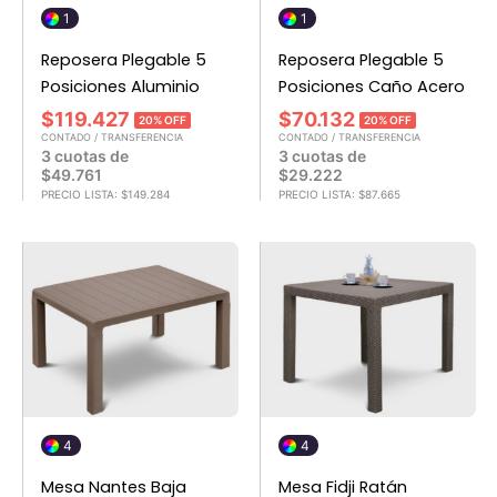
1
1
Reposera Plegable 5
Reposera Plegable 5
Posiciones Aluminio
Posiciones Caño Acero
$
119.427
$
70.132
20% OFF
20% OFF
CONTADO / TRANSFERENCIA
CONTADO / TRANSFERENCIA
3 cuotas de
3 cuotas de
$
49.761
$
29.222
PRECIO LISTA:
$
149.284
PRECIO LISTA:
$
87.665
4
4
Mesa Nantes Baja
Mesa Fidji Ratán