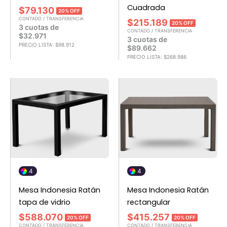
Cuadrada
$
79.130
20% OFF
CONTADO / TRANSFERENCIA
$
215.189
20% OFF
3 cuotas de
CONTADO / TRANSFERENCIA
$
32.971
3 cuotas de
PRECIO LISTA:
$
98.912
$
89.662
PRECIO LISTA:
$
268.986
4
4
Mesa Indonesia Ratán
Mesa Indonesia Ratán
tapa de vidrio
rectangular
$
588.070
$
415.257
20% OFF
20% OFF
CONTADO / TRANSFERENCIA
CONTADO / TRANSFERENCIA