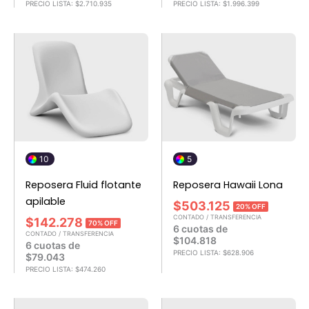
PRECIO LISTA:
$
2.710.935
PRECIO LISTA:
$
1.996.399
10
5
Reposera Fluid flotante
Reposera Hawaii Lona
apilable
$
503.125
20% OFF
CONTADO / TRANSFERENCIA
$
142.278
70% OFF
6 cuotas de
CONTADO / TRANSFERENCIA
$
104.818
6 cuotas de
PRECIO LISTA:
$
628.906
$
79.043
PRECIO LISTA:
$
474.260