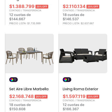
$
1.388.799
$
2.110.134
20% OFF
20% OFF
CONTADO / TRANSFERENCIA
CONTADO / TRANSFERENCIA
12 cuotas de
18 cuotas de
$
144.667
$
146.537
PRECIO LISTA:
$
1.735.999
PRECIO LISTA:
$
2.637.667
1
1
Set Aire Libre Marbella
Living Roma Exterior
$
2.168.748
$
1.597.119
20% OFF
20% OFF
CONTADO / TRANSFERENCIA
CONTADO / TRANSFERENCIA
18 cuotas de
12 cuotas de
$
150.608
$
166.367