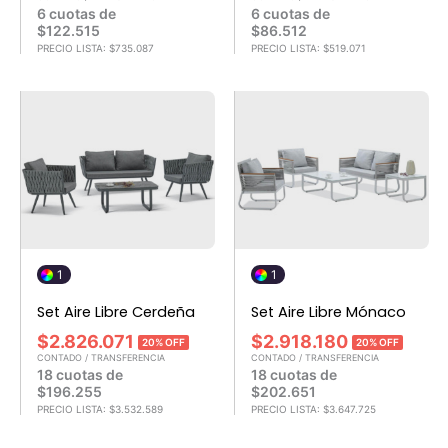
6 cuotas de
6 cuotas de
$
122.515
$
86.512
PRECIO LISTA:
$
735.087
PRECIO LISTA:
$
519.071
1
1
Set Aire Libre Cerdeña
Set Aire Libre Mónaco
$
2.826.071
$
2.918.180
20% OFF
20% OFF
CONTADO / TRANSFERENCIA
CONTADO / TRANSFERENCIA
18 cuotas de
18 cuotas de
$
196.255
$
202.651
PRECIO LISTA:
$
3.532.589
PRECIO LISTA:
$
3.647.725