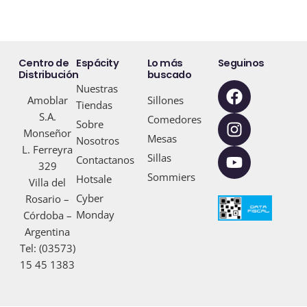
Centro de
Espácity
Lo más
Seguinos
Distribución
buscado
F
I
Y
Nuestras
Amoblar
Sillones
a
n
o
Tiendas
S.A.
c
s
u
Comedores
Sobre
Monseñor
e
t
t
Mesas
Nosotros
L. Ferreyra
b
a
u
Sillas
Contactanos
329
o
g
b
Sommiers
Hotsale
Villa del
o
r
e
Cyber
Rosario –
k
a
Monday
Córdoba –
m
Argentina
Tel: (03573)
15 45 1383