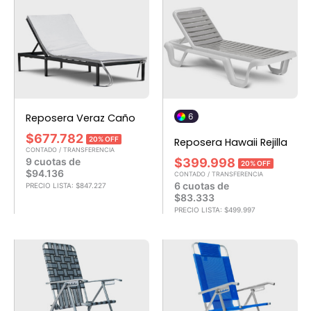
Reposera Veraz Caño
6
$
677.782
20% OFF
Reposera Hawaii Rejilla
CONTADO / TRANSFERENCIA
9 cuotas de
$
399.998
20% OFF
$
94.136
CONTADO / TRANSFERENCIA
6 cuotas de
PRECIO LISTA:
$
847.227
$
83.333
PRECIO LISTA:
$
499.997