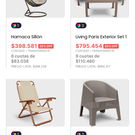
1
3
Hamaca Sillón
Living París Exterior Set 1
$
398.581
$
795.454
20% OFF
20% OFF
CONTADO / TRANSFERENCIA
CONTADO / TRANSFERENCIA
6 cuotas de
9 cuotas de
$
83.038
$
110.480
PRECIO LISTA:
$
498.226
PRECIO LISTA:
$
994.317
1
3