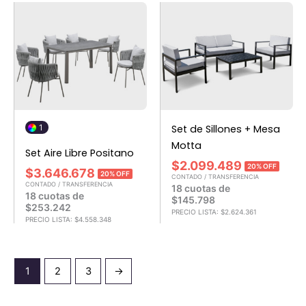
1
Set de Sillones + Mesa
Motta
Set Aire Libre Positano
$
2.099.489
20% OFF
$
3.646.678
20% OFF
CONTADO / TRANSFERENCIA
CONTADO / TRANSFERENCIA
18 cuotas de
18 cuotas de
$
145.798
$
253.242
PRECIO LISTA:
$
2.624.361
PRECIO LISTA:
$
4.558.348
1
2
3
→