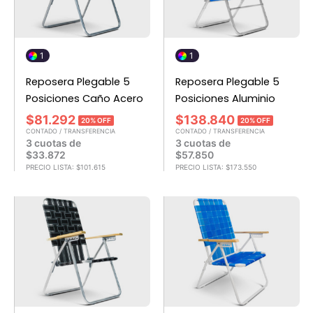
1
1
Reposera Plegable 5
Reposera Plegable 5
Posiciones Caño Acero
Posiciones Aluminio
$
81.292
$
138.840
20% OFF
20% OFF
CONTADO / TRANSFERENCIA
CONTADO / TRANSFERENCIA
3 cuotas de
3 cuotas de
$
33.872
$
57.850
PRECIO LISTA:
$
101.615
PRECIO LISTA:
$
173.550