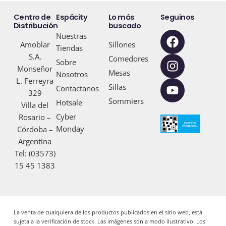
Centro de
Espácity
Lo más
Seguinos
Distribución
buscado
F
I
Y
Nuestras
Amoblar
Sillones
a
n
o
Tiendas
S.A.
c
s
u
Comedores
Sobre
Monseñor
e
t
t
Mesas
Nosotros
L. Ferreyra
b
a
u
Sillas
Contactanos
329
o
g
b
Sommiers
Hotsale
Villa del
o
r
e
Cyber
Rosario –
k
a
Monday
Córdoba –
m
Argentina
Tel: (03573)
15 45 1383
La venta de cualquiera de los productos publicados en el sitio web, está
sujeta a la verificación de stock. Las imágenes son a modo ilustrativo. Los