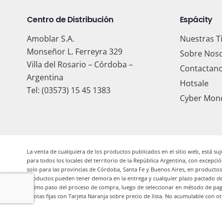
Centro de Distribución
Espácity
Amoblar S.A.
Nuestras T
Monseñor L. Ferreyra 329
Sobre Nos
Villa del Rosario – Córdoba –
Contactan
Argentina
Hotsale
Tel: (03573) 15 45 1383
Cyber Mon
La venta de cualquiera de los productos publicados en el sitio web, está suje
para todos los locales del territorio de la República Argentina, con excepció
solo para las provincias de Córdoba, Santa Fe y Buenos Aires, en productos s
productos pueden tener demora en la entrega y cualquier plazo pactado de 
último paso del proceso de compra, luego de seleccionar en método de pago l
Cuotas fijas con Tarjeta Naranja sobre precio de lista. No acumulable con 