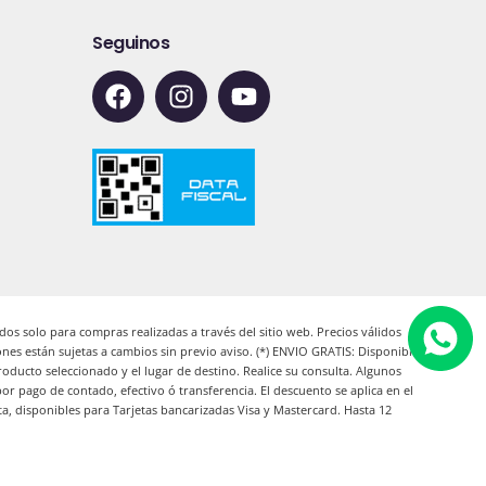
Seguinos
F
I
Y
a
n
o
c
s
u
e
t
t
b
a
u
o
g
b
o
r
e
k
a
m
idos solo para compras realizadas a través del sitio web. Precios válidos
ciones están sujetas a cambios sin previo aviso. (*) ENVIO GRATIS: Disponible
roducto seleccionado y el lugar de destino. Realice su consulta. Algunos
pago de contado, efectivo ó transferencia. El descuento se aplica en el
a, disponibles para Tarjetas bancarizadas Visa y Mastercard. Hasta 12