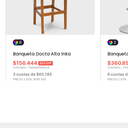
6
2
Banqueta Docta Alta Inka
Banqueta 
$
156.444
$
360.8
20% OFF
CONTADO / TRANSFERENCIA
CONTADO / TR
3 cuotas de
$
65.185
6 cuotas 
PRECIO LISTA:
$
195.555
PRECIO LISTA: