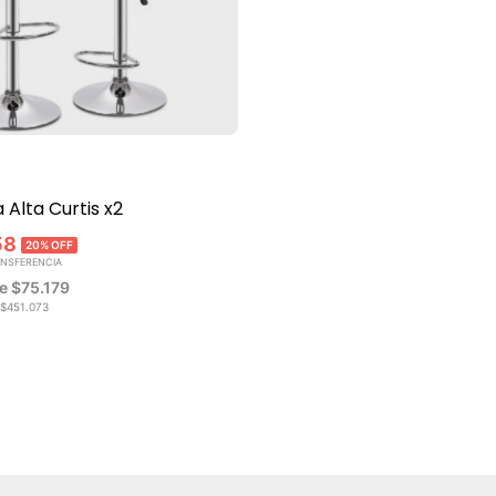
Alta Curtis x2
58
20% OFF
ANSFERENCIA
de
$
75.179
$
451.073