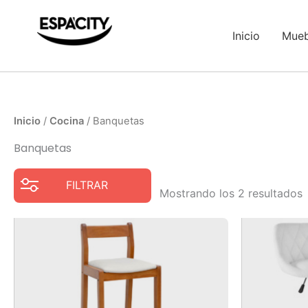
Ir
al
Inicio
Mueb
contenido
Inicio
/
Cocina
/ Banquetas
Banquetas
FILTRAR
Mostrando los 2 resultados