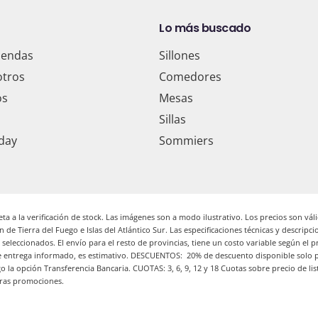
Lo más buscado
iendas
Sillones
otros
Comedores
os
Mesas
Sillas
day
Sommiers
ta a la verificación de stock. Las imágenes son a modo ilustrativo. Los precios son vál
n de Tierra del Fuego e Islas del Atlántico Sur. Las especificaciones técnicas y descrip
eleccionados. El envío para el resto de provincias, tiene un costo variable según el p
entrega informado, es estimativo. DESCUENTOS: 20% de descuento disponible solo por 
a opción Transferencia Bancaria. CUOTAS: 3, 6, 9, 12 y 18 Cuotas sobre precio de list
otras promociones.