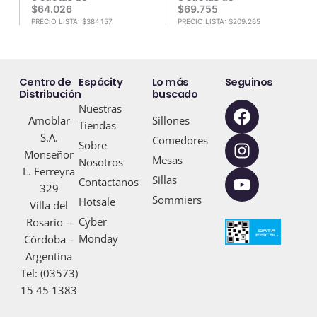
$
64.026
$
69.755
PRECIO LISTA:
$
384.157
PRECIO LISTA:
$
209.265
Centro de
Espácity
Lo más
Seguinos
Distribución
buscado
F
I
Y
Nuestras
Amoblar
Sillones
a
n
o
Tiendas
S.A.
c
s
u
Comedores
Sobre
Monseñor
e
t
t
Mesas
Nosotros
L. Ferreyra
b
a
u
Sillas
Contactanos
329
o
g
b
Sommiers
Hotsale
Villa del
o
r
e
Cyber
Rosario –
k
a
Monday
Córdoba –
m
Argentina
Tel: (03573)
15 45 1383