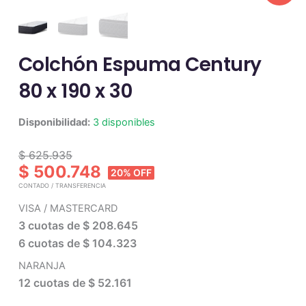
Colchón Espuma Century
80 x 190 x 30
Colchón
Disponibilidad:
3 disponibles
Espuma
Century
$ 625.935
80
$ 500.748
20% OFF
x
CONTADO / TRANSFERENCIA
190
x
VISA / MASTERCARD
30
3 cuotas de
$ 208.645
cantidad
6 cuotas de
$ 104.323
NARANJA
12 cuotas de
$ 52.161