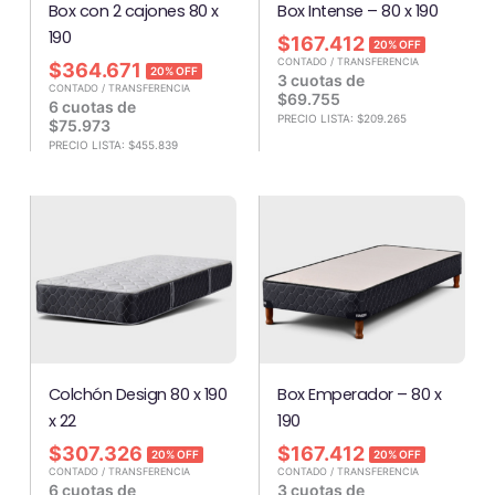
Box con 2 cajones 80 x
Box Intense – 80 x 190
190
$
167.412
20% OFF
CONTADO / TRANSFERENCIA
$
364.671
20% OFF
3 cuotas de
CONTADO / TRANSFERENCIA
$
69.755
6 cuotas de
PRECIO LISTA:
$
209.265
$
75.973
PRECIO LISTA:
$
455.839
Colchón Design 80 x 190
Box Emperador – 80 x
x 22
190
$
307.326
$
167.412
20% OFF
20% OFF
CONTADO / TRANSFERENCIA
CONTADO / TRANSFERENCIA
6 cuotas de
3 cuotas de