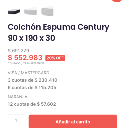
Colchón Espuma Century
90 x 190 x 30
Colchón
$ 691.229
Espuma
$ 552.983
20% OFF
Century
CONTADO / TRANSFERENCIA
90
VISA / MASTERCARD
x
190
3 cuotas de
$ 230.410
x
6 cuotas de
$ 115.205
30
cantidad
NARANJA
12 cuotas de
$ 57.602
Añadir al carrito