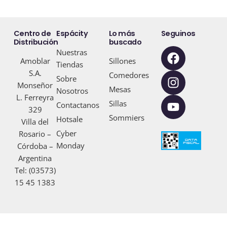
Centro de
Espácity
Lo más
Seguinos
Distribución
buscado
F
I
Y
Nuestras
Amoblar
Sillones
a
n
o
Tiendas
S.A.
c
s
u
Comedores
Sobre
Monseñor
e
t
t
Mesas
Nosotros
L. Ferreyra
b
a
u
Sillas
Contactanos
329
o
g
b
Sommiers
Hotsale
Villa del
o
r
e
Cyber
Rosario –
k
a
Monday
Córdoba –
m
Argentina
Tel: (03573)
15 45 1383