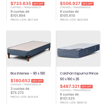
$
733.635
$
506.927
20% OFF
20% OFF
CONTADO / TRANSFERENCIA
CONTADO / TRANSFERENCIA
9 cuotas de
6 cuotas de
$
101.894
$
105.610
PRECIO LISTA:
$
917.044
PRECIO LISTA:
$
633.659
Box Intense – 90 x 190
Colchón Espuma Prince
90 x 190 x 26
$
180.652
20% OFF
CONTADO / TRANSFERENCIA
$
487.321
20% OFF
3 cuotas de
CONTADO / TRANSFERENCIA
$
75.272
6 cuotas de
PRECIO LISTA:
$
225.815
$
101.525
PRECIO LISTA:
$
609.151