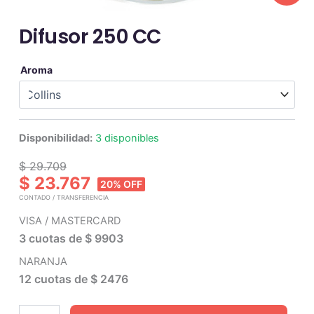
Difusor 250 CC
Difusor
Aroma
250
CC
cantidad
Disponibilidad:
3 disponibles
$ 29.709
$ 23.767
20% OFF
CONTADO / TRANSFERENCIA
VISA / MASTERCARD
3 cuotas de
$ 9903
NARANJA
12 cuotas de
$ 2476