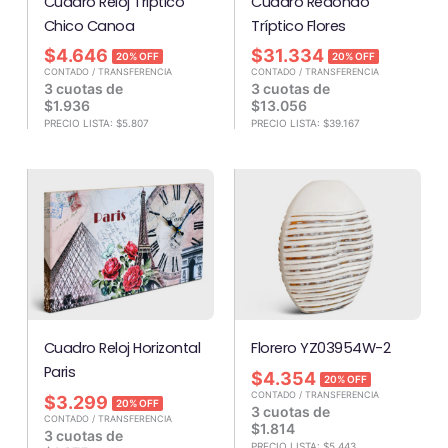
Cuadro Reloj Triptico
Cuadro Redondo
Chico Canoa
Tríptico Flores
$
4.646
$
31.334
20% OFF
20% OFF
CONTADO / TRANSFERENCIA
CONTADO / TRANSFERENCIA
3 cuotas de
3 cuotas de
$
1.936
$
13.056
PRECIO LISTA:
$
5.807
PRECIO LISTA:
$
39.167
Cuadro Reloj Horizontal
Florero YZ03954W-2
Paris
$
4.354
20% OFF
CONTADO / TRANSFERENCIA
$
3.299
20% OFF
3 cuotas de
CONTADO / TRANSFERENCIA
$
1.814
3 cuotas de
PRECIO LISTA:
$
5.443