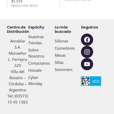
$
1.375
PRECIO LISTA:
$
4.124
Centro de
Espácity
Lo más
Seguinos
Distribución
buscado
F
I
Y
Nuestras
Amoblar
Sillones
a
n
o
Tiendas
S.A.
c
s
u
Comedores
Sobre
Monseñor
e
t
t
Mesas
Nosotros
L. Ferreyra
b
a
u
Sillas
Contactanos
329
o
g
b
Sommiers
Hotsale
Villa del
o
r
e
Cyber
Rosario –
k
a
Monday
Córdoba –
m
Argentina
Tel: (03573)
15 45 1383