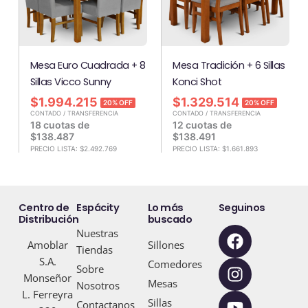
Mesa Euro Cuadrada + 8
Mesa Tradición + 6 Sillas
Sillas Vicco Sunny
Konci Shot
$
1.994.215
$
1.329.514
20% OFF
20% OFF
CONTADO / TRANSFERENCIA
CONTADO / TRANSFERENCIA
18 cuotas de
12 cuotas de
$
138.487
$
138.491
PRECIO LISTA:
$
2.492.769
PRECIO LISTA:
$
1.661.893
Centro de
Espácity
Lo más
Seguinos
Distribución
buscado
F
I
Y
Nuestras
Amoblar
Sillones
a
n
o
Tiendas
S.A.
c
s
u
Comedores
Sobre
Monseñor
e
t
t
Mesas
Nosotros
L. Ferreyra
b
a
u
Sillas
Contactanos