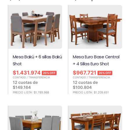
Mesa Bakú + 6 sillas Bakú
Mesa Euro Base Central
Shot
+ 4 Sillas Euro Shot
$
1.431.974
$
967.721
20% OFF
20% OFF
CONTADO / TRANSFERENCIA
CONTADO / TRANSFERENCIA
12 cuotas de
12 cuotas de
$
149.164
$
100.804
PRECIO LISTA:
$
1.789.968
PRECIO LISTA:
$
1.209.651