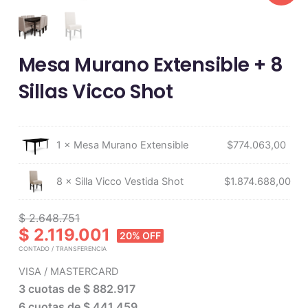
Mesa Murano Extensible + 8
Sillas Vicco Shot
Mesa
Murano
1 × Mesa Murano Extensible
$
774.063,00
Extensible
+
8
8 × Silla Vicco Vestida Shot
$
1.874.688,00
Sillas
Vicco
Shot
$ 2.648.751
cantidad
$ 2.119.001
20% OFF
CONTADO / TRANSFERENCIA
VISA / MASTERCARD
3 cuotas de
$ 882.917
6 cuotas de
$ 441.459