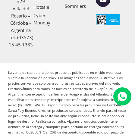
329
o
g
b
Sommiers
Hotsale
Villa del
o
r
e
Cyber
Rosario –
k
a
Monday
Córdoba –
m
Argentina
Tel: (03573)
15 45 1383
La venta de cualquiera de los productos publicados en el sitio web, está
sujeta a la verificación de stock. Las imágenes son a modo ilustrativo. Los
precios son válidos solo para compras realizadas a través del sitio web.
Precios válidos para todos los locales del territorio de la República
Argentina, con excepción de Tierra del Fuego e Islas del Atlántico Sur. Las
especificaciones técnicas y descripciones están sujetas a cambios sin previo
aviso. (*) ENVIO GRATIS: Disponible solo para las provincias de Córdoba,
Santa Fe y Buenos Aires, en productos seleccionados. El envío para el resto
de provincias, tiene un costo variable según el producto seleccionado y el
lugar de destino. Realice su consulta. Algunos productos pueden tener
demora en la entrega y cualquier plazo pactado de entrega informado, es
estimativo. DESCUENTOS: 20% de descuento disponible solo por pago de