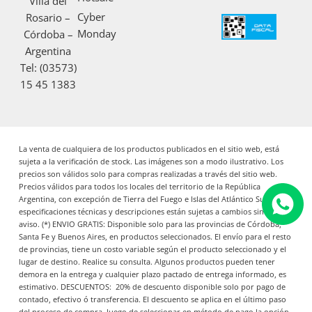
Villa del
o
r
e
Cyber
Rosario –
k
a
Monday
Córdoba –
m
Argentina
Tel: (03573)
15 45 1383
La venta de cualquiera de los productos publicados en el sitio web, está
sujeta a la verificación de stock. Las imágenes son a modo ilustrativo. Los
precios son válidos solo para compras realizadas a través del sitio web.
Precios válidos para todos los locales del territorio de la República
Argentina, con excepción de Tierra del Fuego e Islas del Atlántico Sur. Las
especificaciones técnicas y descripciones están sujetas a cambios sin previo
aviso. (*) ENVIO GRATIS: Disponible solo para las provincias de Córdoba,
Santa Fe y Buenos Aires, en productos seleccionados. El envío para el resto
de provincias, tiene un costo variable según el producto seleccionado y el
lugar de destino. Realice su consulta. Algunos productos pueden tener
demora en la entrega y cualquier plazo pactado de entrega informado, es
estimativo. DESCUENTOS: 20% de descuento disponible solo por pago de
contado, efectivo ó transferencia. El descuento se aplica en el último paso
del proceso de compra, luego de seleccionar en método de pago la opción