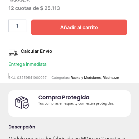
NARANJA
12 cuotas de
$ 25.113
Añadir al carrito
Calcular Envío
Entrega inmediata
SKU:
03259541000097
Categorías:
Racks y Modulares
,
Ricchezze
Compra Protegida
Tus compras en espacity.com están protegidas.
Descripción
Módulo organizador fabricado en MDF con 2 puertas y