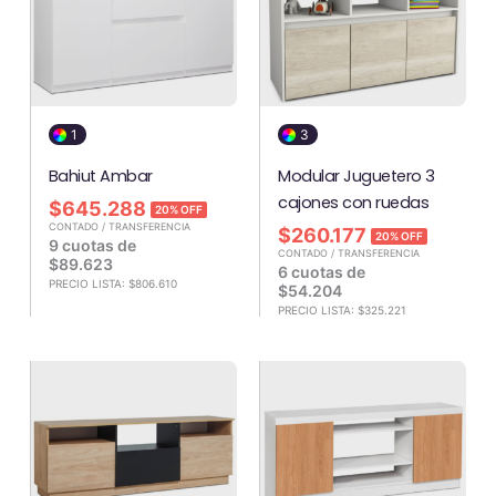
1
3
Bahiut Ambar
Modular Juguetero 3
cajones con ruedas
$
645.288
20% OFF
CONTADO / TRANSFERENCIA
$
260.177
20% OFF
9 cuotas de
CONTADO / TRANSFERENCIA
$
89.623
6 cuotas de
PRECIO LISTA:
$
806.610
$
54.204
PRECIO LISTA:
$
325.221