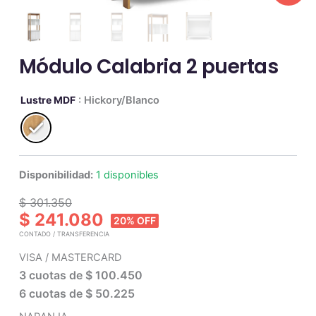
Módulo Calabria 2 puertas
Módulo
Lustre MDF
: Hickory/Blanco
Calabria
2
puertas
cantidad
Disponibilidad:
1 disponibles
$ 301.350
$ 241.080
20% OFF
CONTADO / TRANSFERENCIA
VISA / MASTERCARD
3 cuotas de
$ 100.450
6 cuotas de
$ 50.225