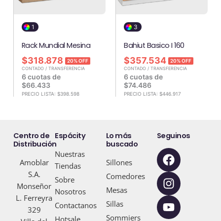
1
3
Rack Mundial Mesina
Bahiut Basico I 160
$
318.878
$
357.534
20% OFF
20% OFF
CONTADO / TRANSFERENCIA
CONTADO / TRANSFERENCIA
6 cuotas de
6 cuotas de
$
66.433
$
74.486
PRECIO LISTA:
$
398.598
PRECIO LISTA:
$
446.917
Centro de
Espácity
Lo más
Seguinos
Distribución
buscado
F
I
Y
Nuestras
Amoblar
Sillones
a
n
o
Tiendas
S.A.
c
s
u
Comedores
Sobre
Monseñor
e
t
t
Mesas
Nosotros
L. Ferreyra
b
a
u
Sillas
Contactanos
329
o
g
b
Sommiers
Hotsale