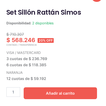
Set Sillón Rattán Simos
Set
Disponibilidad:
2 disponibles
Sillón
Rattán
$ 710.307
Simos
$ 568.246
20% OFF
cantidad
CONTADO / TRANSFERENCIA
VISA / MASTERCARD
3 cuotas de
$ 236.769
6 cuotas de
$ 118.385
NARANJA
12 cuotas de
$ 59.192
Añadir al carrito