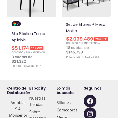
2
Set de Sillones + Mesa
Motta
Silla Plástica Torino
$
2.099.489
20% OFF
Apilable
CONTADO / TRANSFERENCIA
$
51.174
18 cuotas de
20% OFF
$
145.798
CONTADO / TRANSFERENCIA
3 cuotas de
PRECIO LISTA:
$
2.624.361
$
21.322
PRECIO LISTA:
$
63.967
Centro de
Espácity
Lo más
Seguinos
Distribución
buscado
F
I
Y
Nuestras
Amoblar
Sillones
a
n
o
Tiendas
S.A.
c
s
u
Comedores
Sobre
Monseñor
e
t
t
Mesas
Nosotros