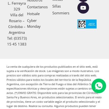
L. Ferreyra
b
a
u
Sillas
Contactanos
329
o
g
b
Sommiers
Hotsale
Villa del
o
r
e
Cyber
Rosario –
k
a
Monday
Córdoba –
m
Argentina
Tel: (03573)
15 45 1383
La venta de cualquiera de los productos publicados en el sitio web, está
sujeta a la verificación de stock. Las imágenes son a modo ilustrativo. Los
precios son válidos solo para compras realizadas a través del sitio web.
Precios válidos para todos los locales del territorio de la República
Argentina, con excepción de Tierra del Fuego e Islas del Atlántico Sur. Las
especificaciones técnicas y descripciones están sujetas a cambios sin previo
aviso. (*) ENVIO GRATIS: Disponible solo para las provincias de Córdoba,
Santa Fe y Buenos Aires, en productos seleccionados. El envío para el resto
de provincias, tiene un costo variable según el producto seleccionado y el
lugar de destino. Realice su consulta. Algunos productos pueden tener