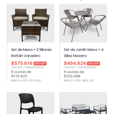
Set de Mesa + 2 Sillones
Set de Jardín Mesa + 4
Rattán Varadero
Sillas Navarro
$
575.616
$
494.824
20% OFF
20% OFF
CONTADO / TRANSFERENCIA
CONTADO / TRANSFERENCIA
6 cuotas de
6 cuotas de
$
119.920
$
103.088
PRECIO LISTA:
$
719.520
PRECIO LISTA:
$
618.530