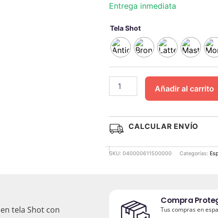
Entrega inmediata
Sillón
Tela Shot
Chesterfield
3
Cuerpos
Shot
Antimanchas
cantidad
Añadir al carrito
CALCULAR ENVÍO
SKU:
040000611500000
Categorías:
Esp
Compra Prote
 en tela Shot con
Tus compras en espac