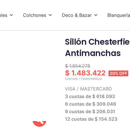
les
Colchones
Deco & Bazar
Blanquerí
Sillón Chesterfi
Antimanchas
$ 1.854.278
$ 1.483.422
20% OFF
CONTADO / TRANSFERENCIA
VISA / MASTERCARD
3 cuotas de
$ 618.093
6 cuotas de
$ 309.046
9 cuotas de
$ 206.031
Zoom
12 cuotas de
$ 154.523