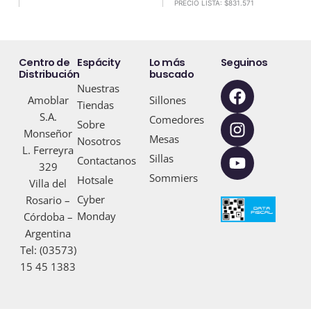
PRECIO LISTA:
$
831.571
Centro de
Espácity
Lo más
Seguinos
Distribución
buscado
F
I
Y
Nuestras
Amoblar
Sillones
a
n
o
Tiendas
S.A.
c
s
u
Comedores
Sobre
Monseñor
e
t
t
Mesas
Nosotros
L. Ferreyra
b
a
u
Sillas
Contactanos
329
o
g
b
Sommiers
Hotsale
Villa del
o
r
e
Cyber
Rosario –
k
a
Monday
Córdoba –
m
Argentina
Tel: (03573)
15 45 1383