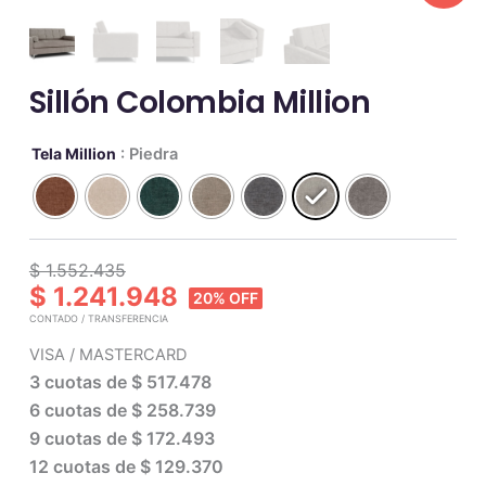
Sillón Colombia Million
Sillón
Tela Million
: Piedra
Colombia
Million
cantidad
$ 1.552.435
$ 1.241.948
20% OFF
CONTADO / TRANSFERENCIA
VISA / MASTERCARD
3 cuotas de
$ 517.478
6 cuotas de
$ 258.739
9 cuotas de
$ 172.493
12 cuotas de
$ 129.370