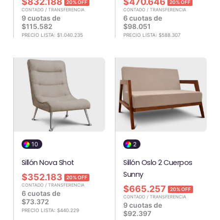
$
832.188
$
470.646
20% OFF
20% OFF
CONTADO / TRANSFERENCIA
CONTADO / TRANSFERENCIA
9 cuotas de
6 cuotas de
$
115.582
$
98.051
PRECIO LISTA:
$
1.040.235
PRECIO LISTA:
$
588.307
10
2
Sillón Nova Shot
Sillón Oslo 2 Cuerpos
Sunny
$
352.183
20% OFF
CONTADO / TRANSFERENCIA
$
665.257
20% OFF
6 cuotas de
CONTADO / TRANSFERENCIA
$
73.372
9 cuotas de
PRECIO LISTA:
$
440.229
$
92.397