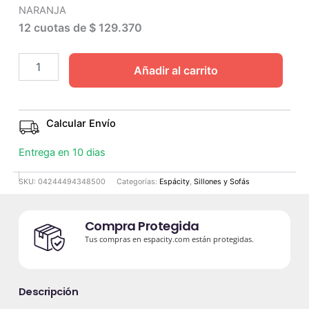
NARANJA
12 cuotas de
$ 129.370
Añadir al carrito
Calcular Envío
Entrega en 10 dias
SKU:
04244494348500
Categorías:
Espácity
,
Sillones y Sofás
Compra Protegida
Tus compras en espacity.com están protegidas.
Descripción