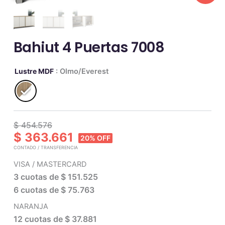
Bahiut 4 Puertas 7008
Bahiut
Lustre MDF
: Olmo/Everest
4
Puertas
7008
cantidad
$ 454.576
$ 363.661
20% OFF
CONTADO / TRANSFERENCIA
VISA / MASTERCARD
3 cuotas de
$ 151.525
6 cuotas de
$ 75.763
NARANJA
12 cuotas de
$ 37.881