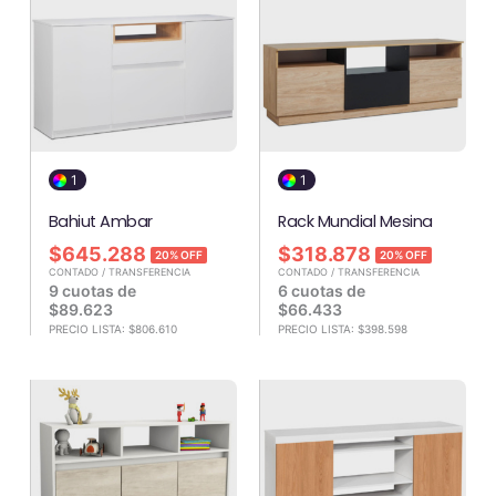
1
1
Bahiut Ambar
Rack Mundial Mesina
$
645.288
$
318.878
20% OFF
20% OFF
CONTADO / TRANSFERENCIA
CONTADO / TRANSFERENCIA
9 cuotas de
6 cuotas de
$
89.623
$
66.433
PRECIO LISTA:
$
806.610
PRECIO LISTA:
$
398.598