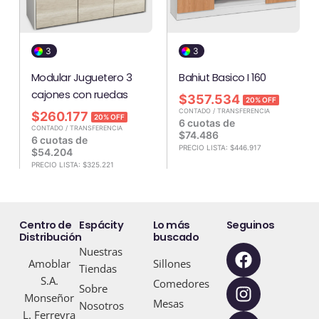
3
3
Modular Juguetero 3
Bahiut Basico I 160
cajones con ruedas
$
357.534
20% OFF
CONTADO / TRANSFERENCIA
$
260.177
20% OFF
6 cuotas de
CONTADO / TRANSFERENCIA
$
74.486
6 cuotas de
PRECIO LISTA:
$
446.917
$
54.204
PRECIO LISTA:
$
325.221
Centro de
Espácity
Lo más
Seguinos
Distribución
buscado
F
I
Y
Nuestras
Amoblar
Sillones
a
n
o
Tiendas
S.A.
c
s
u
Comedores
Sobre
Monseñor
e
t
t
Mesas
Nosotros
L. Ferreyra
b
a
u