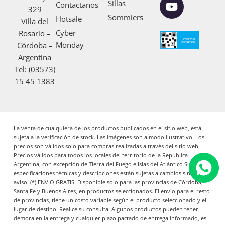
Sillas
Contactanos
329
o
g
b
Sommiers
Hotsale
Villa del
o
r
e
Cyber
Rosario –
k
a
Monday
Córdoba –
m
Argentina
Tel: (03573)
15 45 1383
La venta de cualquiera de los productos publicados en el sitio web, está
sujeta a la verificación de stock. Las imágenes son a modo ilustrativo. Los
precios son válidos solo para compras realizadas a través del sitio web.
Precios válidos para todos los locales del territorio de la República
Argentina, con excepción de Tierra del Fuego e Islas del Atlántico Sur. Las
especificaciones técnicas y descripciones están sujetas a cambios sin previo
aviso. (*) ENVIO GRATIS: Disponible solo para las provincias de Córdoba,
Santa Fe y Buenos Aires, en productos seleccionados. El envío para el resto
de provincias, tiene un costo variable según el producto seleccionado y el
lugar de destino. Realice su consulta. Algunos productos pueden tener
demora en la entrega y cualquier plazo pactado de entrega informado, es